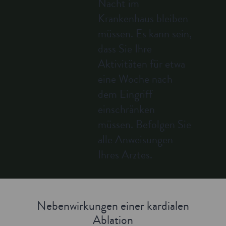
Nacht im
Krankenhaus bleiben
müssen. Es kann sein,
dass Sie Ihre
Aktivitäten für etwa
eine Woche nach
dem Eingriff
einschränken
müssen. Befolgen Sie
alle Anweisungen
Ihres Arztes.
Nebenwirkungen einer kardialen
Ablation