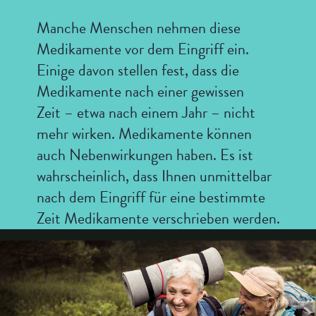
Manche Menschen nehmen diese
Medikamente vor dem Eingriff ein.
Einige davon stellen fest, dass die
Medikamente nach einer gewissen
Zeit – etwa nach einem Jahr – nicht
mehr wirken. Medikamente können
auch Nebenwirkungen haben. Es ist
wahrscheinlich, dass Ihnen unmittelbar
nach dem Eingriff für eine bestimmte
Zeit Medikamente verschrieben werden.