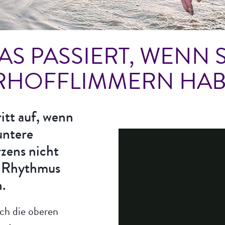
AS PASSIERT, WENN S
RHOFFLIMMERN HAB
itt auf, wenn
untere
zens nicht
n Rhythmus
.
ch die oberen