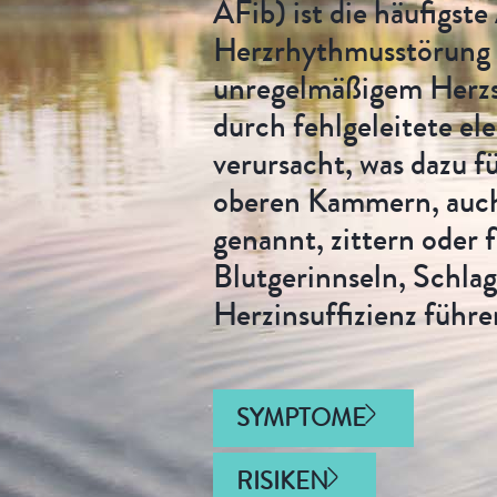
AFib) ist die häufigste
Herzrhythmusstörung 
unregelmäßigem Herzs
durch fehlgeleitete el
verursacht, was dazu fü
oberen Kammern, auc
genannt, zittern oder f
Blutgerinnseln, Schlag
Herzinsuffizienz führe
SYMPTOME
RISIKEN