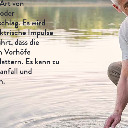
 Art von
oder
chlag. Es wird
ektrische Impulse
hrt, dass die
h Vorhöfe
lattern. Es kann zu
anfall und
n.