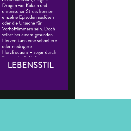
Drogen wie Kokain und
chronischer Stress können
einzelne Episoden auslösen
oder die Ursache für
Vorhofflimmern sein. Doch
selbst bei einem gesunden
Herzen kann eine schnellere
oder niedrigere
Herzfrequenz – sogar durch
Sport oder Schlafen –
LEBENSSTIL
Vorhofflimmern auslösen.