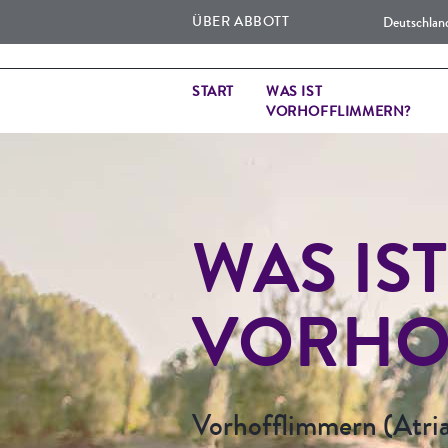
ÜBER ABBOTT
Deutschla
START
WAS IST
VORHOFFLIMMERN?
WAS IST
VORHO
Vorhofflimmern (Atrial