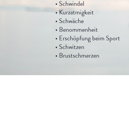
• Schwindel
• Kurzatmigkeit
• Schwäche
• Benommenheit
• Erschöpfung beim Sport
• Schwitzen
• Brustschmerzen