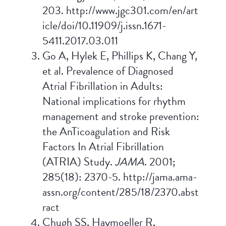
203. http://www.jgc301.com/en/art
icle/doi/10.11909/j.issn.1671-
5411.2017.03.011
Go A, Hylek E, Phillips K, Chang Y,
et al. Prevalence of Diagnosed
Atrial Fibrillation in Adults:
National implications for rhythm
management and stroke prevention:
the AnTicoagulation and Risk
Factors In Atrial Fibrillation
(ATRIA) Study.
JAMA
. 2001;
285(18): 2370-5. http://jama.ama-
assn.org/content/285/18/2370.abst
ract
Chugh SS, Haymoeller R,