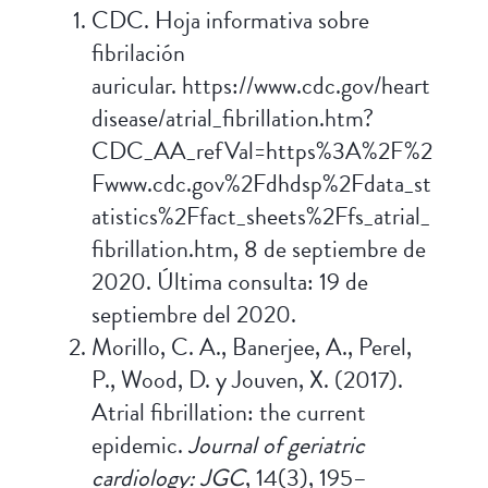
CDC. Hoja informativa sobre
fibrilación
auricular. https://www.cdc.gov/heart
disease/atrial_fibrillation.htm?
CDC_AA_refVal=https%3A%2F%2
Fwww.cdc.gov%2Fdhdsp%2Fdata_st
atistics%2Ffact_sheets%2Ffs_atrial_
fibrillation.htm, 8 de septiembre de
2020. Última consulta: 19 de
septiembre del 2020.
Morillo, C. A., Banerjee, A., Perel,
P., Wood, D. y Jouven, X. (2017).
Atrial fibrillation: the current
epidemic.
Journal of geriatric
cardiology: JGC
, 14(3), 195–