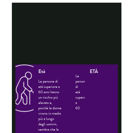
FATTORI DI RISCHIO
Età
ETÀ
Le
Le persone di
persone
età superiore a
di
60 anni hanno
età
un rischio più
superiore
elevato e,
a
poiché le donne
60
vivono in media
anni
più a lungo
hanno
degli uomini,
un
sembra che la
rischio