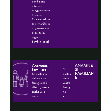
condizione
più
interessi
elevato
maggiormente
e,
le donne.
poiché
Occasionalmen
le
te si manifesta
donne
in giovane età,
vivono
di solito in
in
ragazzi o
media
bambini obesi.
più
a
lungo
degli
uomini,
sembra
Anamnesi
ANAMNE
che
familiare
SI
Se
la
FAMILIAR
Se qualcuno
qualcuno
E
condizione
della vostra
della
interessi
famiglia ne è
vostra
maggiormente
affetto, sarete
famiglia
le
anche voi a
ne
donne.
rischio.
è
Occasionalmente
affetto,
si
sarete
manifesta
anche