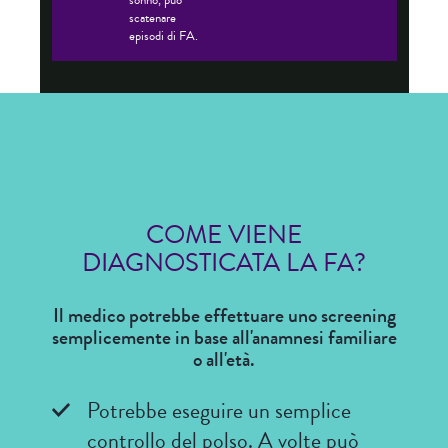
scatenare
esserne
episodi di FA.
la
causa
alla
base.
Ma
anche
in
un
cuore
sano,
una
COME VIENE
frequenza
cardiaca
DIAGNOSTICATA LA FA?
più
veloce
o
Il medico potrebbe effettuare uno screening
più
semplicemente in base all'anamnesi familiare
lenta,
o all'età.
persino
quando
dovuta
Potrebbe eseguire un semplice
all'esercizio
fisico
controllo del polso. A volte può