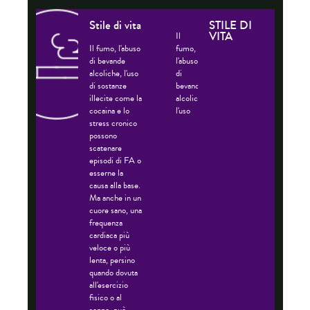
in
voi
giovane
a
Stile di vita
STILE DI
età,
rischio.
VITA
Il
di
Il fumo, l'abuso
fumo,
solito
di bevande
l'abuso
in
alcoliche, l'uso
di
ragazzi
di sostanze
bevande
o
illecite come la
alcoliche,
bambini
cocaina e lo
l'uso
obesi.
stress cronico
di
possono
sostanze
scatenare
illecite
episodi di FA o
come
esserne la
la
causa alla base.
cocaina
Ma anche in un
e
cuore sano, una
lo
frequenza
stress
cardiaca più
cronico
veloce o più
possono
lenta, persino
scatenare
quando dovuta
episodi
all'esercizio
di
fisico o al
FA
sonno, può
o