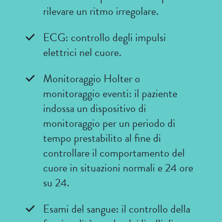
o
rilevare un ritmo irregolare.
al
sonno,
può
ECG: controllo degli impulsi
scatenare
episodi
elettrici nel cuore.
di
FA.
Monitoraggio Holter o
monitoraggio eventi: il paziente
indossa un dispositivo di
monitoraggio per un periodo di
tempo prestabilito al fine di
controllare il comportamento del
cuore in situazioni normali e 24 ore
su 24.
Esami del sangue: il controllo della