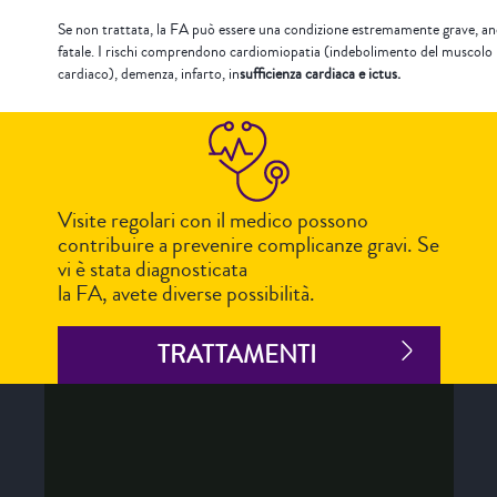
Se non trattata, la FA può essere una condizione estremamente grave, a
fatale. I rischi comprendono cardiomiopatia (indebolimento del muscolo
cardiaco), demenza, infarto, in
sufficienza cardiaca e ictus.
Visite regolari con il medico possono
contribuire a prevenire complicanze gravi. Se
vi è stata diagnosticata
la FA, avete diverse possibilità.
TRATTAMENTI
MAT-2115015 v1.0