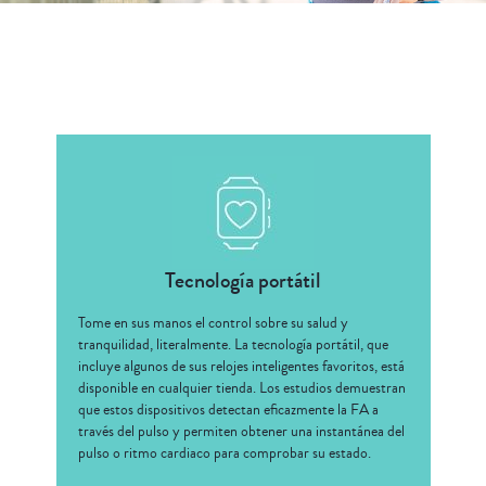
Tecnología portátil
Tome en sus manos el control sobre su salud y
tranquilidad, literalmente. La tecnología portátil, que
incluye algunos de sus relojes inteligentes favoritos, está
disponible en cualquier tienda. Los estudios demuestran
que estos dispositivos detectan eficazmente la FA a
través del pulso y permiten obtener una instantánea del
pulso o ritmo cardiaco para comprobar su estado.