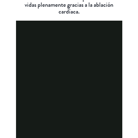
vidas plenamente gracias a la ablación
cardíaca.
Este es Jay, un ex-triatleta considerado
asintomático al que, tras sufrir una
disminución en su capacidad física, se le
diagnosticó FA. Se sometió a una
ablación para tratar su FA y ahora
vuelve practicar ciclismo y kayak y