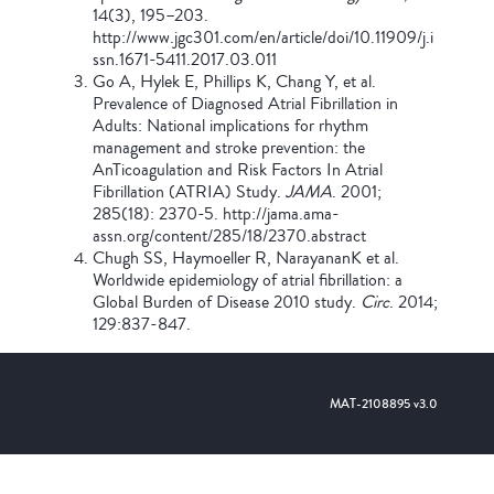
14(3), 195–203.
http://www.jgc301.com/en/article/doi/10.11909/j.i
ssn.1671-5411.2017.03.011
Go A, Hylek E, Phillips K, Chang Y, et al.
Prevalence of Diagnosed Atrial Fibrillation in
Adults: National implications for rhythm
management and stroke prevention: the
AnTicoagulation and Risk Factors In Atrial
Fibrillation (ATRIA) Study.
JAMA
. 2001;
285(18): 2370-5. http://jama.ama-
assn.org/content/285/18/2370.abstract
Chugh SS, Haymoeller R, NarayananK et al.
Worldwide epidemiology of atrial fibrillation: a
Global Burden of Disease 2010 study.
Circ
. 2014;
129:837-847.
MAT-2108895 v3.0