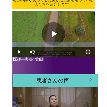
人たちを紹介します。
Play
Loaded
:
4.66%
Play
Mute
Fullscreen
医師―患者の動画
Video
患者さんの声