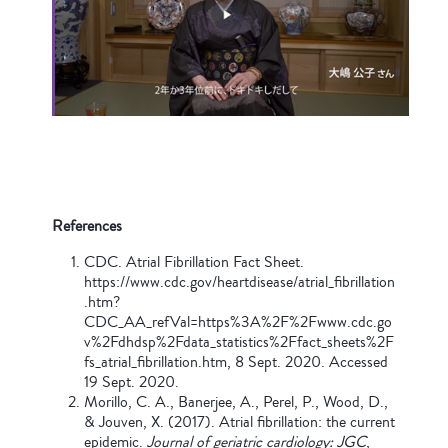
References
CDC. Atrial Fibrillation Fact Sheet.
https://www.cdc.gov/heartdisease/atrial_fibrillation
.htm?
CDC_AA_refVal=https%3A%2F%2Fwww.cdc.go
v%2Fdhdsp%2Fdata_statistics%2Ffact_sheets%2F
fs_atrial_fibrillation.htm, 8 Sept. 2020. Accessed
19 Sept. 2020.
Morillo, C. A., Banerjee, A., Perel, P., Wood, D.,
& Jouven, X. (2017). Atrial fibrillation: the current
epidemic.
Journal of geriatric cardiology: JGC
,