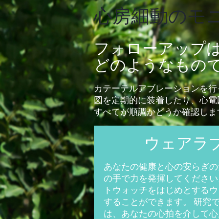
心房細動のモ
フォローアップ
どのようなもの
カテーテルアブレーションを行
図を定期的に装着したり、心電
すべてが順調かどうか確認しま
ウェアラ
あなたの健康と心の安らぎの
の手で力を発揮してください
トウォッチをはじめとするウ
することができます。 研究
は、あなたの心拍を介して心