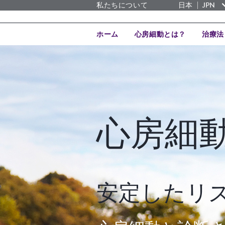
|
私たちについて
日本
JPN
ホーム
心房細動とは？
治療法
心房細
安定したリ