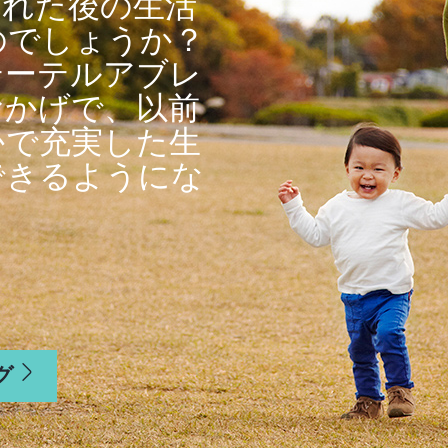
された後の生活
のでしょうか？
テーテルアブレ
おかげで、以前
かで充実した生
できるようにな
グ