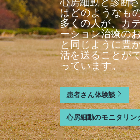
心房細動と診断
はどのようなも
多くの人が、カ
ーション治療の
と同じように豊
活を送ることが
っています。
患者さん体験談
心房細動のモニタリン