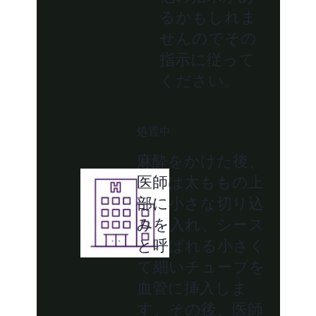
るかもしれま
せんのでその
指示に従って
ください。
処置中
麻酔をかけた後、
医師は太ももの上
部に小さな切り込
みを入れ、シース
と呼ばれる小さく
て細いチューブを
血管に挿入しま
す。その後、医師