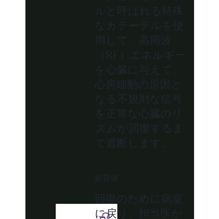
ルと呼ばれる特殊
なカテーテルを使
用して、高周波
（RF）エネルギー
を心臓に与えて、
心房細動の原因と
なる不規則な信号
を正常な心臓のリ
ズムが回復するま
で遮断します。
処置後
回復のために病室
に戻り、担当医が