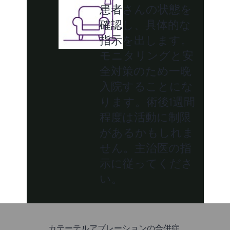
患者さんの状態を
確認し、具体的な
指示を出します。
モニタリングと安
全対策のため一晩
入院することにな
ります。術後1週間
程度は活動に制限
があるかもしれま
せん。主治医の指
示に従ってくださ
い。
カテーテルアブレーションの合併症