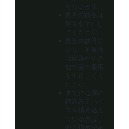
を行います。
処置の前夜は
飲食を中止し
てください。
処置の数日前
から、不整脈
治療薬やその
他の薬の服用
を中止してく
ださい。
すでに心臓に
植込みデバイ
スを植え込ん
でいる方は、
他の指示があ