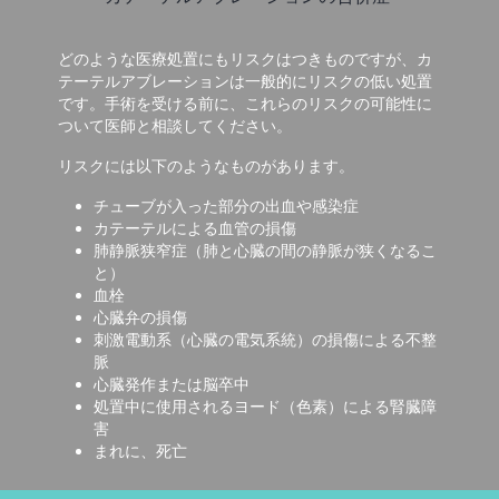
どのような医療処置にもリスクはつきものですが、カ
テーテルアブレーションは一般的にリスクの低い処置
です。手術を受ける前に、これらのリスクの可能性に
ついて医師と相談してください。
リスクには以下のようなものがあります。
チューブが入った部分の出血や感染症
カテーテルによる血管の損傷
肺静脈狭窄症（肺と心臓の間の静脈が狭くなるこ
と）
血栓
心臓弁の損傷
刺激電動系（心臓の電気系統）の損傷による不整
脈
心臓発作または脳卒中
処置中に使用されるヨード（色素）による腎臓障
害
まれに、死亡